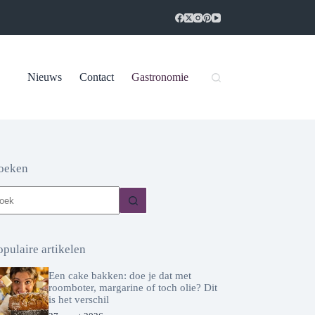
Nieuws
Contact
Gastronomie
oeken
een
sultaten
opulaire artikelen
Een cake bakken: doe je dat met
roomboter, margarine of toch olie? Dit
is het verschil