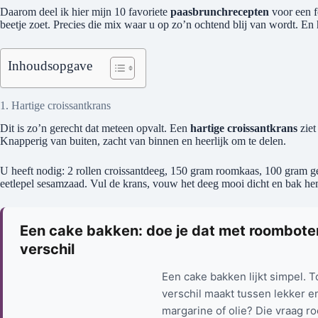
Daarom deel ik hier mijn 10 favoriete
paasbrunchrecepten
voor een fe
beetje zoet. Precies die mix waar u op zo’n ochtend blij van wordt. En h
Inhoudsopgave
1. Hartige croissantkrans
Dit is zo’n gerecht dat meteen opvalt. Een
hartige croissantkrans
ziet
Knapperig van buiten, zacht van binnen en heerlijk om te delen.
U heeft nodig: 2 rollen croissantdeeg, 150 gram roomkaas, 100 gram ge
eetlepel sesamzaad. Vul de krans, vouw het deeg mooi dicht en bak h
Een cake bakken: doe je dat met roomboter, 
verschil
Een cake bakken lijkt simpel. T
verschil maakt tussen lekker e
margarine of olie? Die vraag 