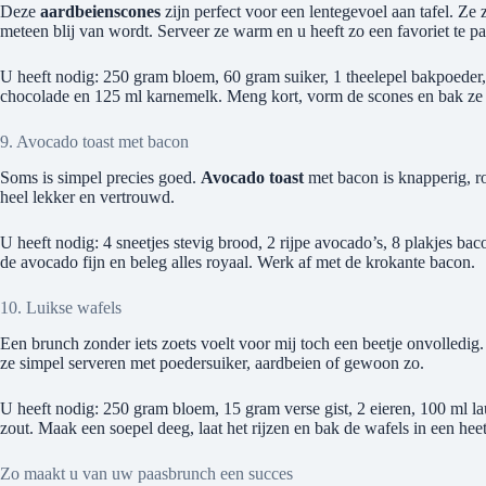
Deze
aardbeienscones
zijn perfect voor een lentegevoel aan tafel. Ze 
meteen blij van wordt. Serveer ze warm en u heeft zo een favoriet te p
U heeft nodig: 250 gram bloem, 60 gram suiker, 1 theelepel bakpoeder
chocolade en 125 ml karnemelk. Meng kort, vorm de scones en bak ze
9. Avocado toast met bacon
Soms is simpel precies goed.
Avocado toast
met bacon is knapperig, r
heel lekker en vertrouwd.
U heeft nodig: 4 sneetjes stevig brood, 2 rijpe avocado’s, 8 plakjes bac
de avocado fijn en beleg alles royaal. Werk af met de krokante bacon.
10. Luikse wafels
Een brunch zonder iets zoets voelt voor mij toch een beetje onvolledig
ze simpel serveren met poedersuiker, aardbeien of gewoon zo.
U heeft nodig: 250 gram bloem, 15 gram verse gist, 2 eieren, 100 ml l
zout. Maak een soepel deeg, laat het rijzen en bak de wafels in een heet
Zo maakt u van uw paasbrunch een succes