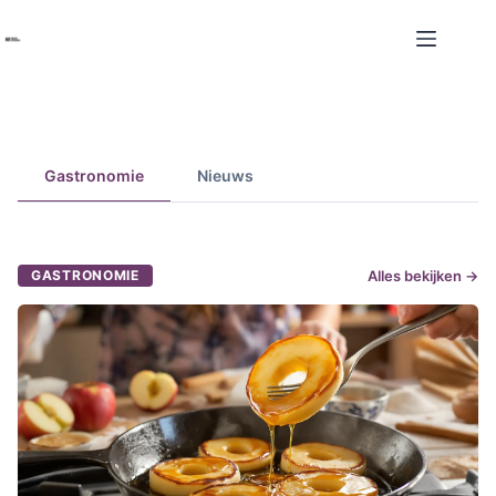
Ga
naar
de
inhoud
Kekke Kussens : Gastronomie & Nieuws
Gastronomie
Nieuws
GASTRONOMIE
Alles bekijken →