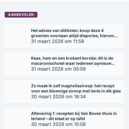
AANBEVOLEN
Het advies van diëtisten: koop deze 4
groenten voortaan altijd diepvries, hierom
kiezen experts
31 maart 2026 om 11:58
Kaas, ham en een krokant korstje: dit is de
macaronischotel waar iedereen opnieuw
voor kiest
31 maart 2026 om 05:09
Zo maak ik zelf magnoliasiroop: het recept
voor een bloemige siroop met lente in elk glas
30 maart 2026 om 18:34
Aflevering 1: recepten bij Van Boven thuis in
Ierland – dit staat er op tafel
30 maart 2026 om 15:06